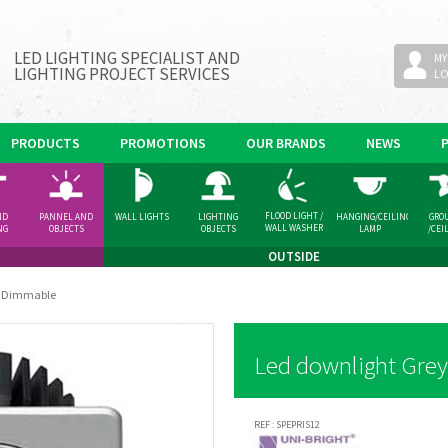
LED LIGHTING SPECIALIST AND
MY
LIGHTING PROJECT SERVICES
L
PRODUCTS
PROMOTIONS
OUR BRANDS
NEWS
FLOOD LIGHT /
ND
PANNEL AND
WALL LIGHTS
LIGHTING
HANGING/CEILING
GRO
WALL WASHER
NG
OBJECTS
OBJECTS
LAMP
/CEI
GHT
SPOT
OUTSIDE
y Dimmable
Led downlight Gre
REF :
SPEPRIS12