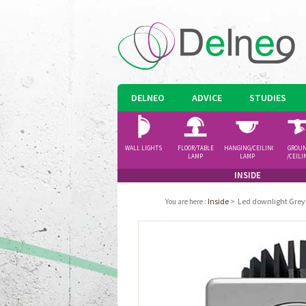
DELNEO
ADVICE
STUDIES
WALL LIGHTS
FLOOR/TABLE
HANGING/CEILING
GROU
LAMP
LAMP
/CEILI
SPOTLI
INSIDE
Inside
>
Led downlight Gre
You are here
: