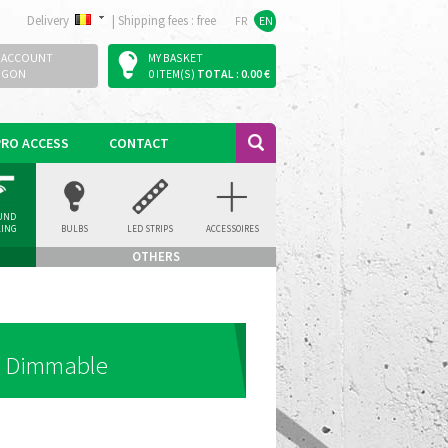
Delivery
|
Shipping fees : free
FR
EN
 ACCOUNT
MY BASKET
OGON
0 ITEM(S)
TOTAL : 0.00 €
PRO ACCESS
CONTACT
UND
LING
BULBS
LED STRIPS
ACCESSOIRES
LIGHT
OTHERS
y Dimmable